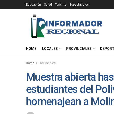
Educación
Salud
Turismo
Espectáculos
HOME
LOCALES
PROVINCIALES
DEPOR
Home
Provinciales
Muestra abierta has
estudiantes del Poli
homenajean a Mol