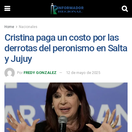
Home
Nacionales
Cristina paga un costo por las
derrotas del peronismo en Salta
y Jujuy
Por
FREDY GONZALEZ
12 de mayo de 2025