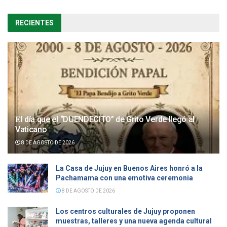
RECIENTES
𝐄l día que el “DUENDECITO” de Grito Verde llegó al
Vaticano
8 DE AGOSTO DE 2026
La Casa de Jujuy en Buenos Aires honró a la
Pachamama con una emotiva ceremonia
8 DE AGOSTO DE 2026
Los centros culturales de Jujuy proponen
muestras, talleres y una nueva agenda cultural