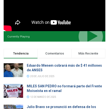
Currently Playing
Tendencia
Comentarios
Más Reciente
Eduardo Menem cobrará más de $ 41 millones
de ANSES
20 DE JULIO DE 2025
MILES SAN PEDRO no formará parte del Frente
Moiseísta en el ramal
12 DE MARZO DE 2025
Julio Bravo se pronunció en defensa de los