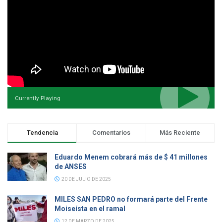
Currently Playing
Tendencia
Comentarios
Más Reciente
Eduardo Menem cobrará más de $ 41 millones
de ANSES
20 DE JULIO DE 2025
MILES SAN PEDRO no formará parte del Frente
Moiseísta en el ramal
12 DE MARZO DE 2025