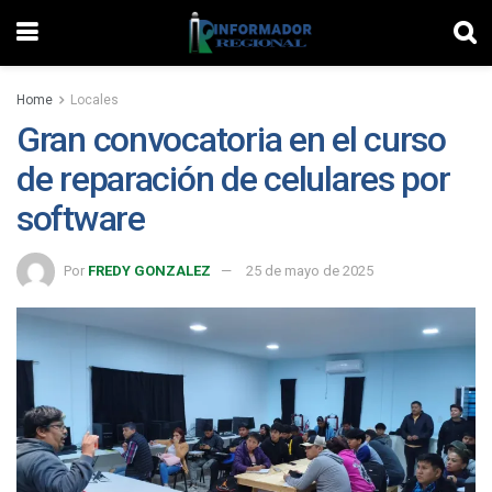
Home
Locales
Gran convocatoria en el curso
de reparación de celulares por
software
Por
FREDY GONZALEZ
25 de mayo de 2025