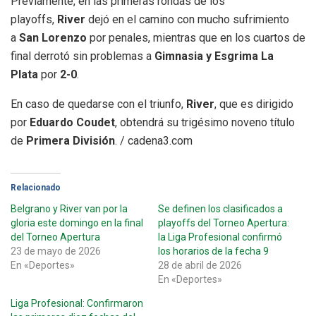
Previamente, en las primeras rondas de los
playoffs,
River
dejó en el camino con mucho sufrimiento
a
San Lorenzo
por penales, mientras que en los cuartos de
final derrotó sin problemas a
Gimnasia y Esgrima La
Plata
por
2-0
.
En caso de quedarse con el triunfo,
River
, que es dirigido
por
Eduardo Coudet
, obtendrá su trigésimo noveno título
de
Primera División
. / cadena3.com
Relacionado
Belgrano y River van por la
Se definen los clasificados a
gloria este domingo en la final
playoffs del Torneo Apertura:
del Torneo Apertura
la Liga Profesional confirmó
23 de mayo de 2026
los horarios de la fecha 9
En «Deportes»
28 de abril de 2026
En «Deportes»
Liga Profesional: Confirmaron