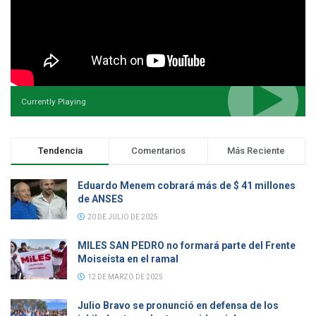
Currently Playing
Tendencia
Comentarios
Más Reciente
Eduardo Menem cobrará más de $ 41 millones
de ANSES
20 DE JULIO DE 2025
MILES SAN PEDRO no formará parte del Frente
Moiseísta en el ramal
12 DE MARZO DE 2025
Julio Bravo se pronunció en defensa de los