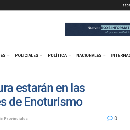
sába
TES
POLICIALES
POLÍTICA
NACIONALES
INTERNA
ura estarán en las
s de Enoturismo
0
in
Provinciales