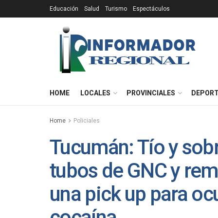
Educación
Salud
Turismo
Espectáculos
HOME
LOCALES
PROVINCIALES
DEPOR
Home
Policiales
Tucumán: Tío y sobr
tubos de GNC y remo
una pick up para oc
cocaína