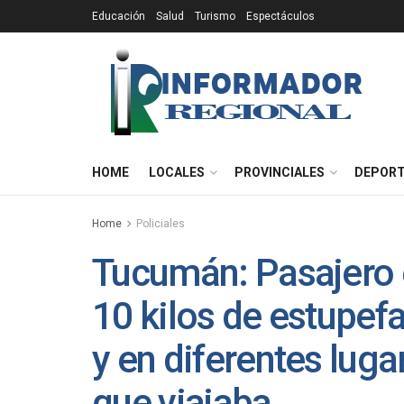
Educación
Salud
Turismo
Espectáculos
HOME
LOCALES
PROVINCIALES
DEPOR
Home
Policiales
Tucumán: Pasajero 
10 kilos de estupef
y en diferentes luga
que viajaba