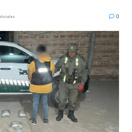
0
liciales