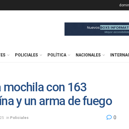
domin
TES
POLICIALES
POLÍTICA
NACIONALES
INTERNA
a mochila con 163
ína y un arma de fuego
0
025
in
Policiales