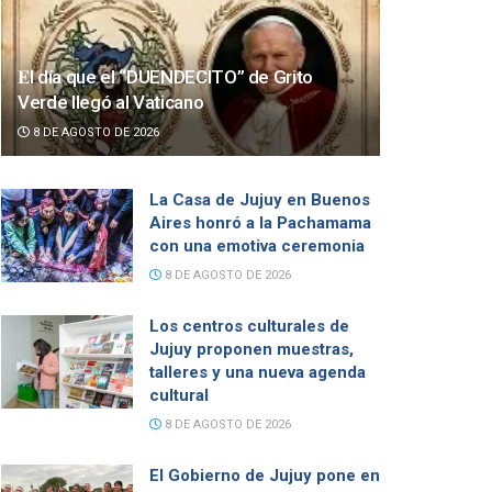
𝐄l día que el “DUENDECITO” de Grito
Verde llegó al Vaticano
8 DE AGOSTO DE 2026
La Casa de Jujuy en Buenos
Aires honró a la Pachamama
con una emotiva ceremonia
8 DE AGOSTO DE 2026
Los centros culturales de
Jujuy proponen muestras,
talleres y una nueva agenda
cultural
8 DE AGOSTO DE 2026
El Gobierno de Jujuy pone en