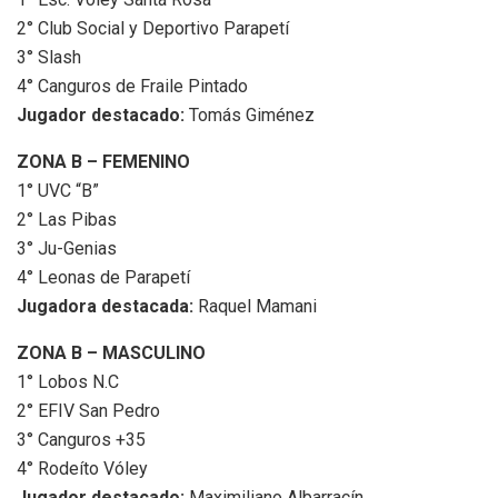
2° Club Social y Deportivo Parapetí
3° Slash
4° Canguros de Fraile Pintado
Jugador destacado:
Tomás Giménez
ZONA B – FEMENINO
1° UVC “B”
2° Las Pibas
3° Ju-Genias
4° Leonas de Parapetí
Jugadora destacada:
Raquel Mamani
ZONA B – MASCULINO
1° Lobos N.C
2° EFIV San Pedro
3° Canguros +35
4° Rodeíto Vóley
Jugador destacado:
Maximiliano Albarracín