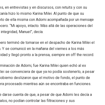
s, en entrevistas y en discursos, con retuits y con su
canía hizo lo mismo Karina Milei. Al punto de que su
foto de ella misma con Adorni acompañada por un mensaje
vocero. “Mi apoyo, intacto. Más allá de las operaciones del
 integridad, Manuel”, decía.
ro terminó de tomarse en el despacho de Karina Milei el
a. Y se comunicó en la mañana del viernes a los más
cidad y llegó pronto a la prensa, siempre en off the record.
minación de Adorni, fue Karina Milei quien echó al ex
ei se convenciera de que ya no podía sostenerlo, a pesar
Gobierno deslizaron que el motivo de fondo, el punto de
fuera procesado mientras aún se encontraba en funciones.
 darse cuenta de que, a pesar de que Adorni les decía a
os, no podían controlar las filtraciones y sus