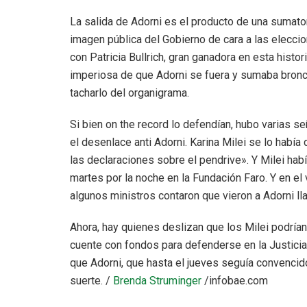
La salida de Adorni es el producto de una sumato
imagen pública del Gobierno de cara a las eleccion
con Patricia Bullrich, gran ganadora en esta histo
imperiosa de que Adorni se fuera y sumaba bronc
tacharlo del organigrama.
Si bien on the record lo defendían, hubo varias se
el desenlace anti Adorni. Karina Milei se lo habí
las declaraciones sobre el pendrive». Y Milei hab
martes por la noche en la Fundación Faro. Y en el 
algunos ministros contaron que vieron a Adorni ll
Ahora, hay quienes deslizan que los Milei podría
cuente con fondos para defenderse en la Justicia. 
que Adorni, que hasta el jueves seguía convenci
suerte. /
Brenda Struminger
/infobae.com