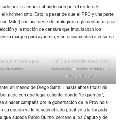
untado por la Justicia; abandonado por el resto del
el kirchnerismo. Esto, a pesar de que el PRO y una parte
 con Milei) con una serie de artilugios reglamentarios para
pelación y la moción de censura que impulsaban los
tenían margen para ayudarlo, y se encaminaban a votar su
dio Cuá, también bajo la
El edificio de Caballito donde Adorni
 de la Justicia
tiene un departamento investigado
(Gustavo Gavotti)
e, en manos de Diego Santilli, hasta ahora titular de
saber nada con ese lugar caliente, donde “te quemás”,
se a hacer campaña por la gobernación de la Provincia
en su equipo ya le buscan el lado positivo a la forzada
e que suceda Pablo Quirno, cercano a los Caputo y de