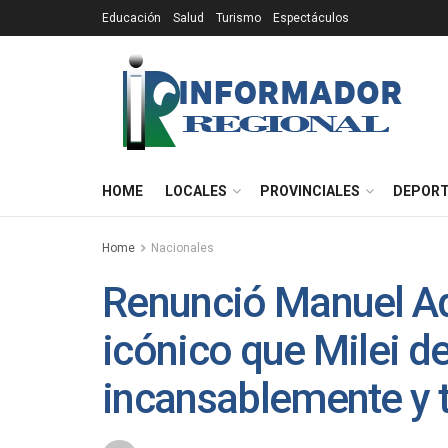
Educación
Salud
Turismo
Espectáculos
HOME
LOCALES
PROVINCIALES
DEPOR
Home
Nacionales
Renunció Manuel Ado
icónico que Milei d
incansablemente y t