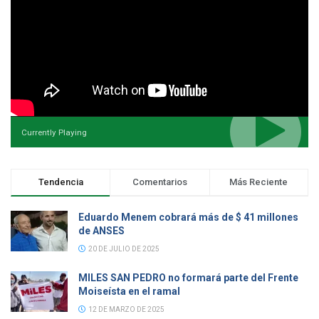
Currently Playing
Tendencia
Comentarios
Más Reciente
Eduardo Menem cobrará más de $ 41 millones
de ANSES
20 DE JULIO DE 2025
MILES SAN PEDRO no formará parte del Frente
Moiseísta en el ramal
12 DE MARZO DE 2025