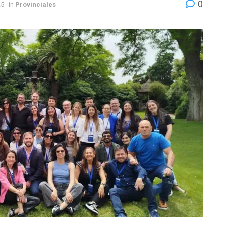
0
25
in
Provinciales