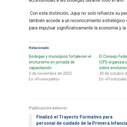
accesibilidad a las bodegas durante todo el año.
Con esta distinción, Jujuy no solo refuerza su pe
también accede a un reconocimiento estratégico q
para impulsar significativamente la economía y la 
Relacionado
Bodegas y municipios fortalecen el
El Consejo Fede
enoturismo en jornada de
(CFI) organiza 
capacitación
sobre enoturis
5 de noviembre de 2025
30 de octubre 
En «Provinciales»
En «Provinciale
Publicación anterior
Finalizó el Trayecto Formativo para
personal de cuidado de la Primera Infanci