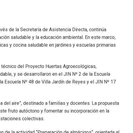
avés de la Secretaría de Asistencia Directa, continúa
ión saludable y la educación ambiental. En este marco,
icas y cocina saludable en jardines y escuelas primarias
o técnico del Proyecto Huertas Agroecológicas,
able, y se desarrollaron en el JIN Nº 2 de la Escuela
, la Escuela Nº 48 de Villa Jardín de Reyes y el JIN Nº 17
pa del aire”, destinado a familias y docentes. La propuesta
ste fruto autóctono y fomentar su incorporación en la
ustaciones colectivas.
ron de la actividad “Preparación de almácigos”, orientada al