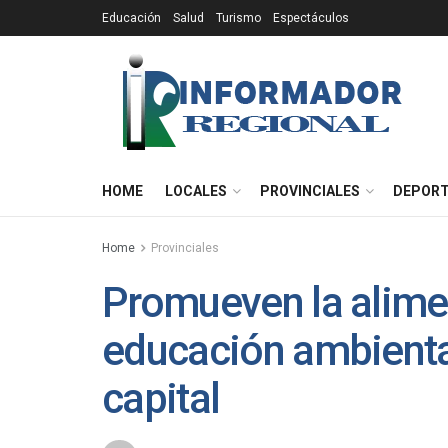
Educación
Salud
Turismo
Espectáculos
HOME
LOCALES
PROVINCIALES
DEPOR
Home
Provinciales
Promueven la alimen
educación ambiental
capital