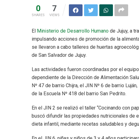
0
7
SHARES
VIEWS
El
Ministerio de Desarrollo Humano
de Jujuy, a tr
impulsando acciones de promoción de la alimentac
se llevaron a cabo talleres de huertas agroecológ
de San Salvador de Jujuy.
Las actividades fueron coordinadas por el equip
dependiente de la Dirección de Alimentación Salud
Nº 47 de barrio Chijra, el JIN Nº 6 de barrio Luján
de la Escuela Nº 418 del barrio San Pedrito.
En el JIN 2 se realizó el taller “Cocinando con pa
buscó difundir las propiedades nutricionales de e
dieta infantil, mediante recetas saludables y deg
En el JIN 6, niñas y niños de 3 y 4 años participa