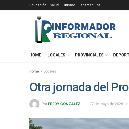
Educación
Salud
Turismo
Espectáculos
HOME
LOCALES
PROVINCIALES
DEPOR
Home
Locales
Otra jornada del Pr
Por
FREDY GONZALEZ
27 de mayo de 2026
in