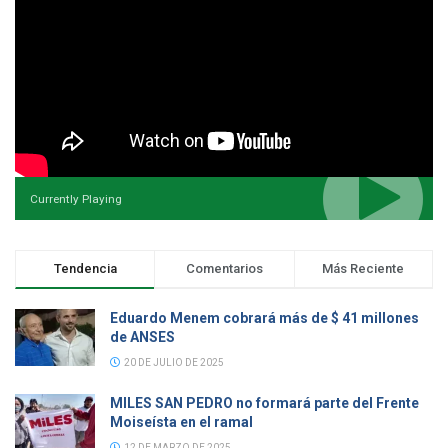
Currently Playing
Tendencia
Comentarios
Más Reciente
Eduardo Menem cobrará más de $ 41 millones
de ANSES
20 DE JULIO DE 2025
MILES SAN PEDRO no formará parte del Frente
Moiseísta en el ramal
12 DE MARZO DE 2025