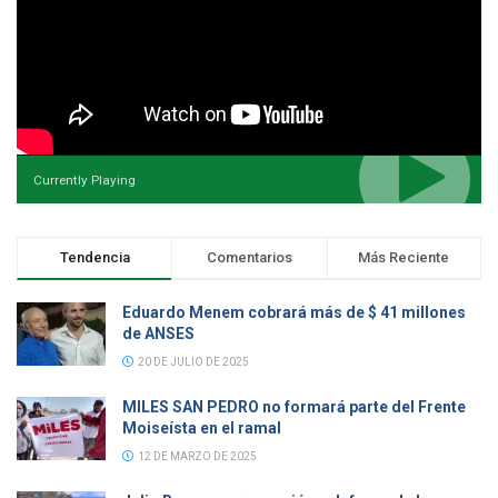
Currently Playing
Tendencia
Comentarios
Más Reciente
Eduardo Menem cobrará más de $ 41 millones
de ANSES
20 DE JULIO DE 2025
MILES SAN PEDRO no formará parte del Frente
Moiseísta en el ramal
12 DE MARZO DE 2025