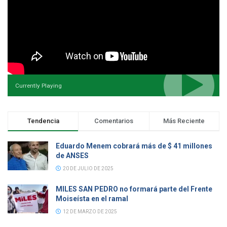
Currently Playing
Tendencia
Comentarios
Más Reciente
Eduardo Menem cobrará más de $ 41 millones
de ANSES
20 DE JULIO DE 2025
MILES SAN PEDRO no formará parte del Frente
Moiseísta en el ramal
12 DE MARZO DE 2025