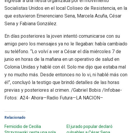
ingresar a una fiesta organizada por el movimiento
Socialistas Unidos en el local Coliseo de Resistencia, en la
que estuvieron Emerenciano Sena, Marcela Acuña, César
Sena y Fabiana González.
En días posteriores la joven intentó comunicarse con su
amigo pero los mensajes ya no le llegaban: había cambiado
su teléfono. “Lo volví a ver a César el día miércoles 7 de
junio en horas de la mañana en un operativo de salud en
Colonia Unidas y hablé con él. Solo me dijo que estaba mal
y no mucho más. Desde entonces no lo vi, ni hablé más con
él”, concluyó la testigo que brindó detalles de las horas
previas y posteriores al crimen. /Gabriel Bobis /Infobae-
Fotos: A24- Ahora—Radio Futura—LA NACION–
Relacionado
Femicidio de Cecilia
El jurado popular declaró
Strzyzowski: resta una sola
culpables a César Sena,