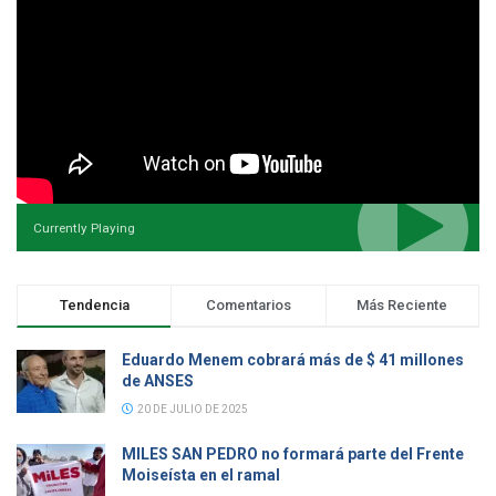
Currently Playing
Tendencia
Comentarios
Más Reciente
Eduardo Menem cobrará más de $ 41 millones
de ANSES
20 DE JULIO DE 2025
MILES SAN PEDRO no formará parte del Frente
Moiseísta en el ramal