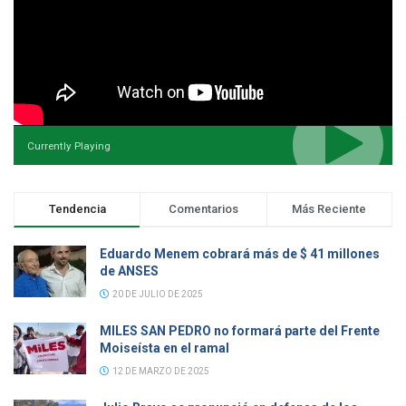
Currently Playing
Tendencia
Comentarios
Más Reciente
Eduardo Menem cobrará más de $ 41 millones
de ANSES
20 DE JULIO DE 2025
MILES SAN PEDRO no formará parte del Frente
Moiseísta en el ramal
12 DE MARZO DE 2025