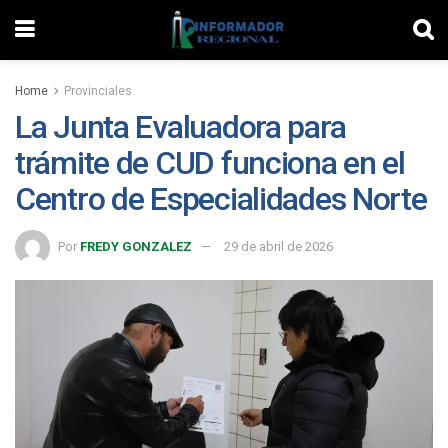
Home
Provinciales
La Junta Evaluadora para
trámite de CUD funciona en el
Centro de Especialidades Norte
Por
FREDY GONZALEZ
29 de abril de 2026