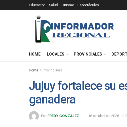
Educación
Salud
Turismo
Espectáculos
HOME
LOCALES
PROVINCIALES
DEPOR
Home
Provinciales
Jujuy fortalece su e
ganadera
Por
FREDY GONZALEZ
16 de abril de 2026
in