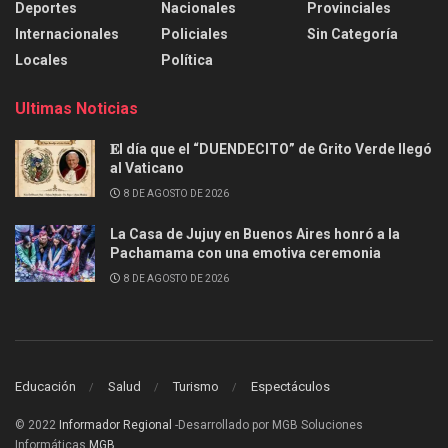
Deportes
Nacionales
Provinciales
Internacionales
Policiales
Sin Categoría
Locales
Política
Ultimas Noticias
𝐄l día que el “DUENDECITO” de Grito Verde llegó
al Vaticano
8 DE AGOSTO DE 2026
La Casa de Jujuy en Buenos Aires honró a la
Pachamama con una emotiva ceremonia
8 DE AGOSTO DE 2026
Educación
Salud
Turismo
Espectáculos
© 2022
Informador Regional
-Desarrollado por MGB Soluciones
Informáticas
MGB
.