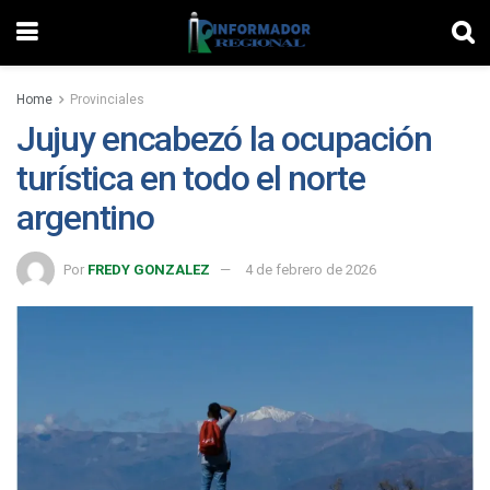
Home
Provinciales
Jujuy encabezó la ocupación
turística en todo el norte
argentino
Por
FREDY GONZALEZ
4 de febrero de 2026