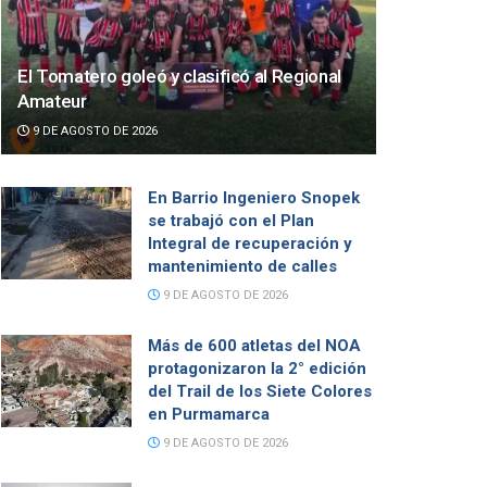
El Tomatero goleó y clasificó al Regional
Amateur
9 DE AGOSTO DE 2026
En Barrio Ingeniero Snopek
se trabajó con el Plan
Integral de recuperación y
mantenimiento de calles
9 DE AGOSTO DE 2026
Más de 600 atletas del NOA
protagonizaron la 2° edición
del Trail de los Siete Colores
en Purmamarca
9 DE AGOSTO DE 2026