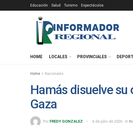
Educación
Salud
Turismo
Espectáculos
HOME
LOCALES
PROVINCIALES
DEPOR
Home
Nacionales
Hamás disuelve su 
Gaza
Por
FREDY GONZALEZ
6 de julio de 2026
in
N