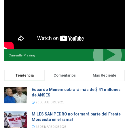
Currently Playing
Tendencia
Comentarios
Más Reciente
Eduardo Menem cobrará más de $ 41 millones
de ANSES
20 DE JULIO DE 2025
MILES SAN PEDRO no formará parte del Frente
Moiseísta en el ramal
12 DE MARZO DE 2025