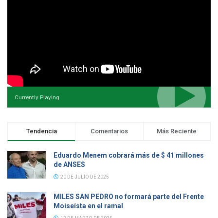
Currently Playing
Tendencia
Comentarios
Más Reciente
Eduardo Menem cobrará más de $ 41 millones
de ANSES
20 DE JULIO DE 2025
MILES SAN PEDRO no formará parte del Frente
Moiseísta en el ramal