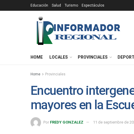
Educación
Salud
Turismo
Espectáculos
HOME
LOCALES
PROVINCIALES
DEPOR
Home
Provinciales
Encuentro intergen
mayores en la Escu
Por
FREDY GONZALEZ
11 de septiembre de 2