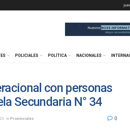
jue
TES
POLICIALES
POLÍTICA
NACIONALES
INTERNA
eracional con personas
ela Secundaria N° 34
0
025
in
Provinciales