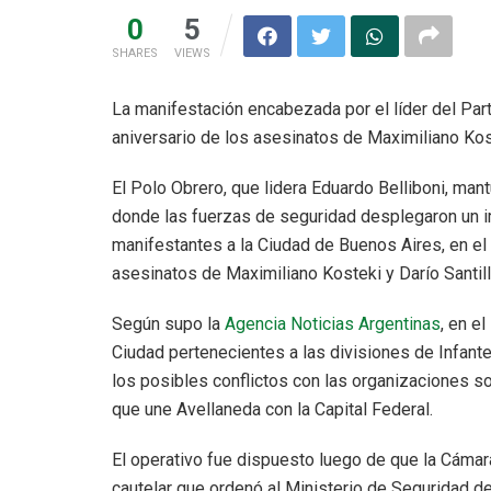
0
5
SHARES
VIEWS
La manifestación encabezada por el líder del Par
aniversario de los asesinatos de Maximiliano Kost
El Polo Obrero, que lidera Eduardo Belliboni, man
donde las fuerzas de seguridad desplegaron un im
manifestantes a la Ciudad de Buenos Aires, en el
asesinatos de Maximiliano Kosteki y Darío Santill
Según supo la
Agencia Noticias Argentinas
, en el
Ciudad pertenecientes a las divisiones de Infant
los posibles conflictos con las organizaciones s
que une Avellaneda con la Capital Federal.
El operativo fue dispuesto luego de que la Cámar
cautelar que ordenó al Ministerio de Seguridad de 