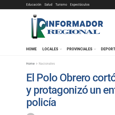
Educación
Salud
Turismo
Espectáculos
HOME
LOCALES
PROVINCIALES
DEPOR
Home
Nacionales
El Polo Obrero cort
y protagonizó un en
policía