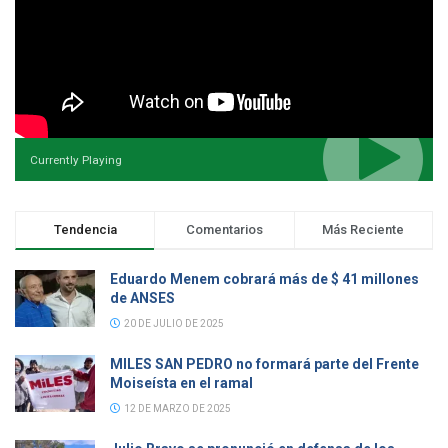
Currently Playing
Tendencia
Comentarios
Más Reciente
Eduardo Menem cobrará más de $ 41 millones
de ANSES
20 DE JULIO DE 2025
MILES SAN PEDRO no formará parte del Frente
Moiseísta en el ramal
12 DE MARZO DE 2025