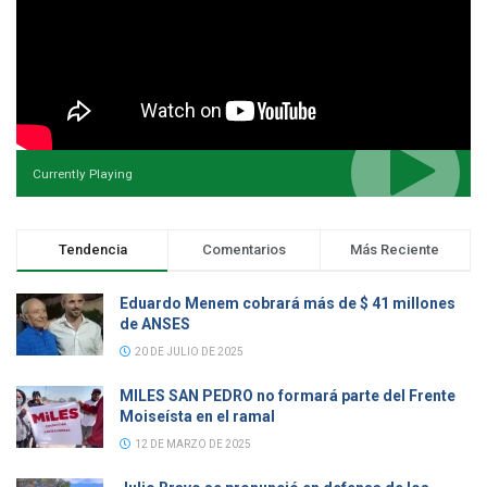
Currently Playing
Tendencia
Comentarios
Más Reciente
Eduardo Menem cobrará más de $ 41 millones
de ANSES
20 DE JULIO DE 2025
MILES SAN PEDRO no formará parte del Frente
Moiseísta en el ramal
12 DE MARZO DE 2025