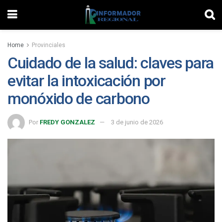
Home
Provinciales
Cuidado de la salud: claves para
evitar la intoxicación por
monóxido de carbono
Por
FREDY GONZALEZ
3 de junio de 2026