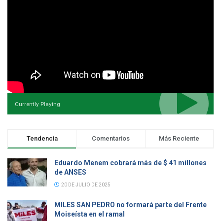
Currently Playing
Tendencia
Comentarios
Más Reciente
Eduardo Menem cobrará más de $ 41 millones
de ANSES
20 DE JULIO DE 2025
MILES SAN PEDRO no formará parte del Frente
Moiseísta en el ramal