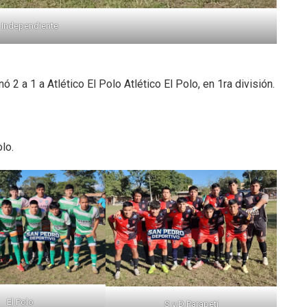
 Independiente
ó 2 a 1 a Atlético El Polo Atlético El Polo, en 1ra división.
olo.
El Polo
S y D Parapeti