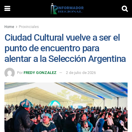
Home
Provinciales
Ciudad Cultural vuelve a ser el
punto de encuentro para
alentar a la Selección Argentina
Por
FREDY GONZALEZ
2 de julio de 2026