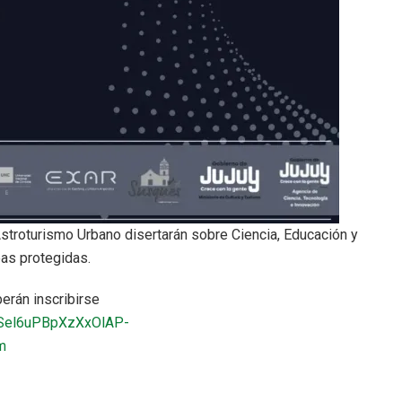
stroturismo Urbano disertarán sobre Ciencia, Educación y
eas protegidas.
berán inscribirse
LSel6uPBpXzXxOlAP-
m