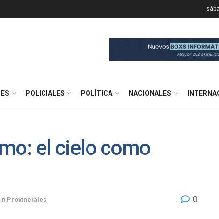
sába
TES
POLICIALES
POLÍTICA
NACIONALES
INTERNA
mo: el cielo como
0
in
Provinciales