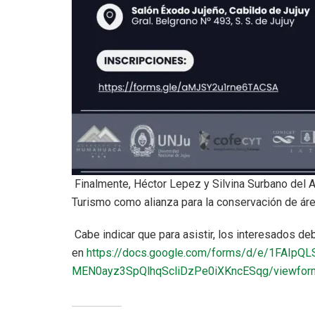
Finalmente, Héctor Lepez y Silvina Surbano del A
Turismo como alianza para la conservación de ár
Cabe indicar que para asistir, los interesados de
en
https://docs.google.com/forms/d/e/1FAIpQ
MEN0ayz3SpQlhqScliDzPe0iXKncESqg/viewfor