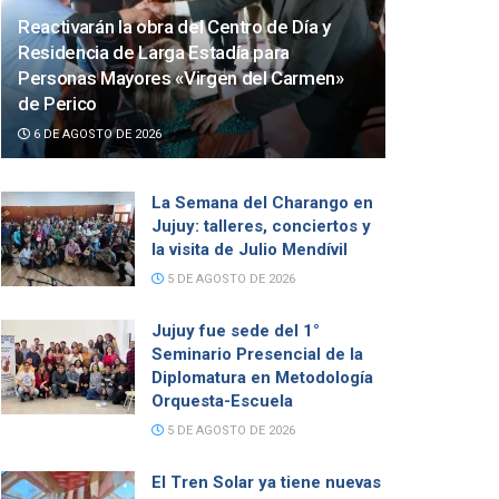
Reactivarán la obra del Centro de Día y
Residencia de Larga Estadía para
Personas Mayores «Virgen del Carmen»
de Perico
6 DE AGOSTO DE 2026
La Semana del Charango en
Jujuy: talleres, conciertos y
la visita de Julio Mendívil
5 DE AGOSTO DE 2026
Jujuy fue sede del 1°
Seminario Presencial de la
Diplomatura en Metodología
Orquesta-Escuela
5 DE AGOSTO DE 2026
El Tren Solar ya tiene nuevas