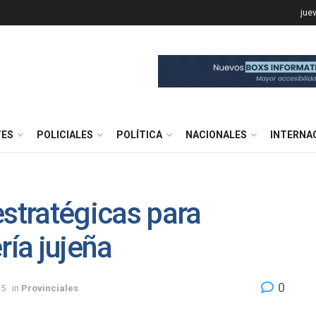
jue
TES
POLICIALES
POLÍTICA
NACIONALES
INTERNA
estratégicas para
ría jujeña
0
25
in
Provinciales