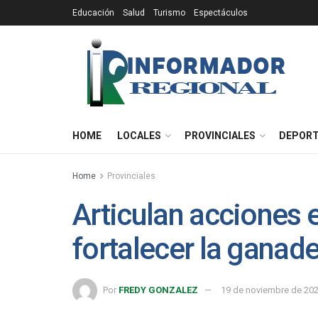
Educación
Salud
Turismo
Espectáculos
HOME
LOCALES
PROVINCIALES
DEPOR
Home
Provinciales
Articulan acciones 
fortalecer la ganade
Por
FREDY GONZALEZ
19 de noviembre de 20