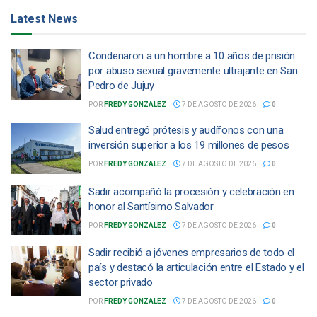
Latest News
Condenaron a un hombre a 10 años de prisión
por abuso sexual gravemente ultrajante en San
Pedro de Jujuy
POR
FREDY GONZALEZ
7 DE AGOSTO DE 2026
0
Salud entregó prótesis y audífonos con una
inversión superior a los 19 millones de pesos
POR
FREDY GONZALEZ
7 DE AGOSTO DE 2026
0
Sadir acompañó la procesión y celebración en
honor al Santísimo Salvador
POR
FREDY GONZALEZ
7 DE AGOSTO DE 2026
0
Sadir recibió a jóvenes empresarios de todo el
país y destacó la articulación entre el Estado y el
sector privado
POR
FREDY GONZALEZ
7 DE AGOSTO DE 2026
0