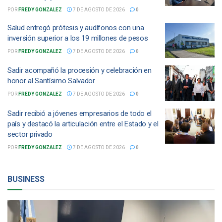
POR
FREDY GONZALEZ
7 DE AGOSTO DE 2026
0
Salud entregó prótesis y audífonos con una
inversión superior a los 19 millones de pesos
POR
FREDY GONZALEZ
7 DE AGOSTO DE 2026
0
Sadir acompañó la procesión y celebración en
honor al Santísimo Salvador
POR
FREDY GONZALEZ
7 DE AGOSTO DE 2026
0
Sadir recibió a jóvenes empresarios de todo el
país y destacó la articulación entre el Estado y el
sector privado
POR
FREDY GONZALEZ
7 DE AGOSTO DE 2026
0
BUSINESS