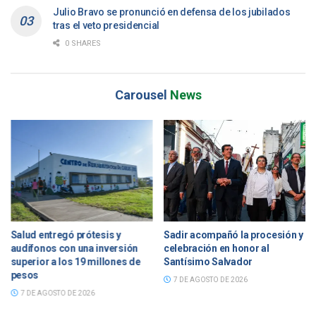
Julio Bravo se pronunció en defensa de los jubilados
tras el veto presidencial
0 SHARES
Carousel
News
Sadir acompañó la procesión y
Sadir recibió a jóvenes
celebración en honor al
empresarios de todo el país y
Santísimo Salvador
destacó la articulación entre el
Estado y el sector privado
7 DE AGOSTO DE 2026
7 DE AGOSTO DE 2026