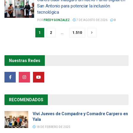
San Antonio para potenciar la inclusión
tecnológica
POR
FREDY GONZALEZ
7 DE AGOSTO DE 2026
0
1
2
…
1.510
Nuestras Redes
RECOMENDADOS
Viví Jueves de Compadre y Comadre Carpero en
Yala
18 DE FEBRERO DE 2025