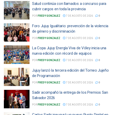
Salud continúa con llamados a concurso para
cubrir cargos en toda la provincia
POR
FREDY GONZALEZ
7 DE AGOSTO DE 2026
0
Foro Jujuy Igualitario: prevención de la violencia
de género y discriminación
POR
FREDY GONZALEZ
7 DE AGOSTO DE 2026
0
La Copa Jujuy Energía Viva de Vóley inicia una
nueva edición con récord de equipos
POR
FREDY GONZALEZ
7 DE AGOSTO DE 2026
0
Jujuy lanzó la tercera edición del Torneo Jujeño
de Programación
POR
FREDY GONZALEZ
7 DE AGOSTO DE 2026
0
Sadir acompañó la entrega de los Premios San
Salvador 2026
POR
FREDY GONZALEZ
7 DE AGOSTO DE 2026
0
Carlos Sadir inauguró un nuevo Punto Digital en